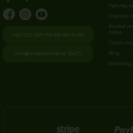
Výhody n
Doprava a
Rozdiel m
ihličia
+421 233 329 794 (08:00-16:00)
Časté otá
Blog
info@mojstromcek.sk (24/7)
Kontakty