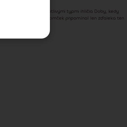
2 júla, 2024
Rozdiel medzi jednotlivými typmi ihličia Doby, kedy
umelý vianočný stromček pripomínal len zďaleka ten
Čítať viac >