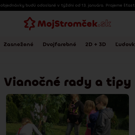
e objednávky budú odoslané v týždni od 13. januára. Prajeme šťas
Zasnežené
Dvojfarebné
2D + 3D
Ľudovk
Vianočné rady a tipy