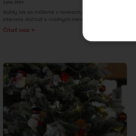
2 júla, 2024
Každý rok sa môžeme v novinách, časopisoch aj na
internete dočítať o módnych trendoch
Čítať viac >