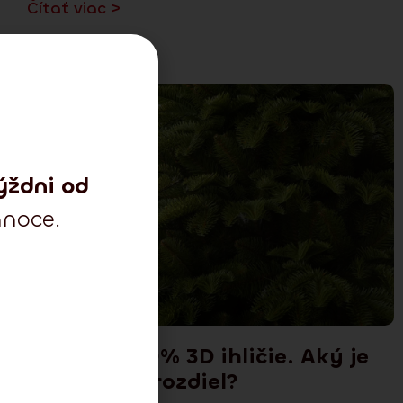
Čítať viac >
ýždni od
anoce.
2D, 3D a 100% 3D ihličie. Aký je
medzi nimi rozdiel?