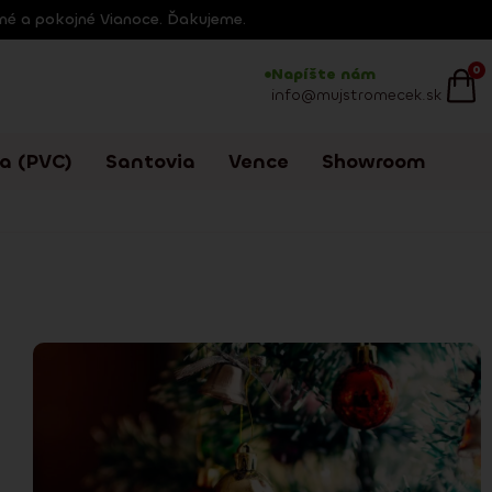
tné a pokojné Vianoce. Ďakujeme.
0
Napíšte nám
info@mujstromecek.sk
a (PVC)
Santovia
Vence
Showroom