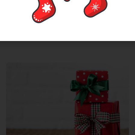
2 júla, 2024
K Vianociam neodmysliteľne patria niektoré zvyky a
tradície. Pečenie cukroví, spievanie kolied, rozprávky
v
Čítať viac >