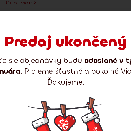
Čítať viac >
Predaj ukončený
ďalšie objednávky budú
odoslané v t
anuára
. Prajeme šťastné a pokojné Vi
Ďakujeme.
K Vianociam dnes
neodmysliteľne patria stromčeky