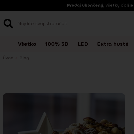
Predaj ukončený
, všetky ďalši
Všetko
100% 3D
LED
Extra husté
Úvod
>
Blog