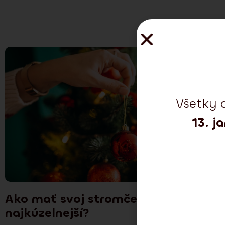
Všetky 
13. j
Ako mať svoj stromček čo
najkúzelnejší?