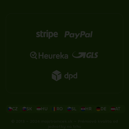
CZ
SK
HU
RO
SL
HR
DE
AT
© 2013 – 2024 mojstromcek.sk – Prémiová kvalita od
jednotky na trhu