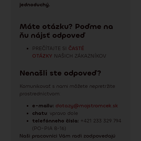
jednoduchý.
Máte otázku? Poďme na
ňu nájsť odpoveď
PREČÍTAJTE SI
ČASTÉ
OTÁZKY
NAŠICH ZÁKAZNÍKOV
Nenašli ste odpoveď?
Komunikovať s nami môžete nepretržite
prostredníctvom:
e-mailu:
dotazy@mojstromcek.sk
chatu
: vpravo dole
telefónneho čísla:
+421 233 329 794
(PO-PIA 8-16)
Naši pracovníci Vám radi zodpovedajú