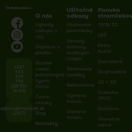
Užitočné
Ponuka
O nás
odkazy
stromčeko
Výhody
Obchodné
100% 3D
nákupu u
podmienky
LED
nás
Zásady
Extra
Doprava a
ochrany
husté
platba
osobných
údajov
Zasnežené
Rozdiel
+421
medzi
Sledovanie
233
Dvojfarebné
jednotlivými
zásielky
329
typmi
794
2D + 3D
Reklamácia
(08:00-
ihličia
16:00)
Ľudovka
Výmena
Časté
(PVC)
tovaru
otázky
fo@mojstromcek.sk
Santovia
Vrátenie
(24/7)
Blog
tovaru
Vianočné
Kontakty
vence