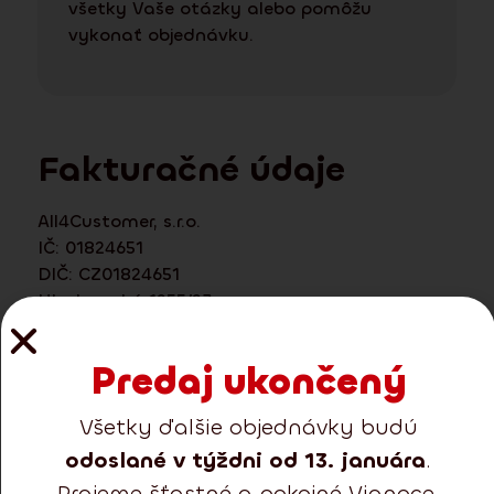
všetky Vaše otázky alebo pomôžu
vykonať objednávku.
Fakturačné údaje
All4Customer, s.r.o.
IČ: 01824651
DIČ: CZ01824651
Hladnovská 1255/23
710 00, Ostrava
Predaj ukončený
Všetky ďalšie objednávky budú
odoslané v týždni od 13. januára
.
Prajeme šťastné a pokojné Vianoce.