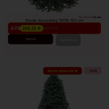
Doručenie:
1-2 dni
Smrek Kanadský 100% 150 cm
Predvianočný výpredaj
273.67
€
205.25
€
369.00
€
Detail
Vypredané
-26%
Extra zľava 25 %