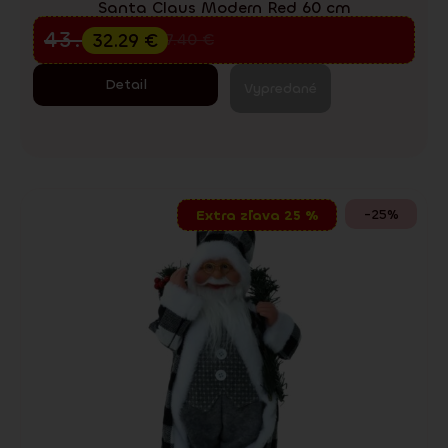
Santa Claus Modern Red 60 cm
Predvianočný výpredaj
43.05
€
32.29
€
57.40
€
Detail
Vypredané
-25%
Extra zľava 25 %