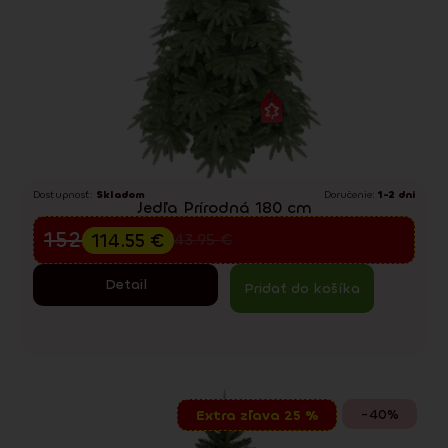
Dostupnosť:
Skladom
Doručenie:
1-2 dni
Jedľa Prírodná 180 cm
Predvianočný výpredaj
152.73
€
114.55
€
243.95
€
Detail
Pridať do košíka
-40%
Extra zľava 25 %