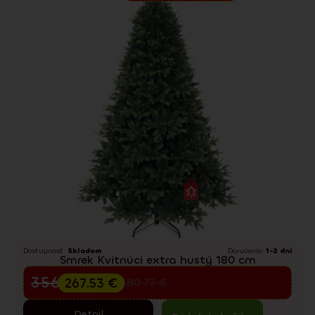
Dostupnosť:
Skladom
Doručenie:
1-2 dni
Smrek Kvitnúci extra hustý 180 cm
Predvianočný výpredaj
356.70
€
267.53
€
480.72
€
Detail