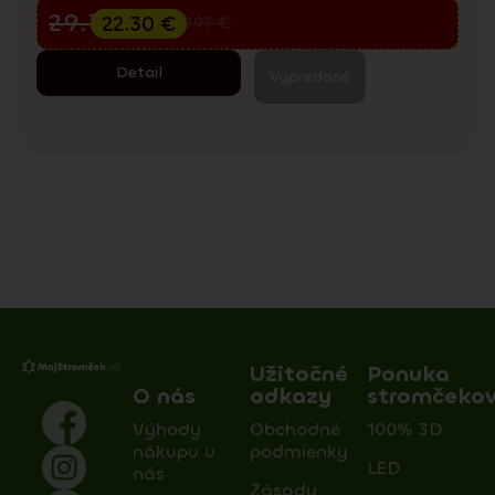
Predvianočný výpredaj
29.73
€
22.30
€
39.97
€
Detail
Vypredané
Užitočné
Ponuka
O nás
odkazy
stromčeko
Výhody
Obchodné
100% 3D
nákupu u
podmienky
LED
nás
Zásady