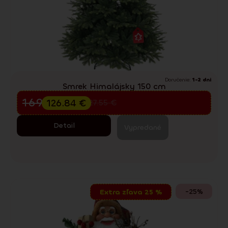
Doručenie:
1-2 dni
Smrek Himalájsky 150 cm
Predvianočný výpredaj
169.12
€
126.84
€
227.55
€
Detail
Vypredané
-25%
Extra zľava 25 %