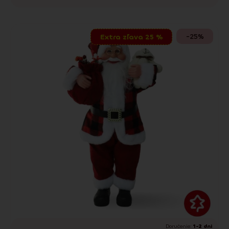
-25%
Extra zľava 25 %
Doručenie:
1-2 dni