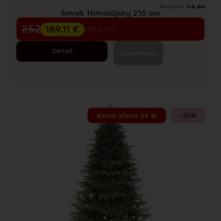
Doručenie:
1-2 dni
Smrek Himalájsky 210 cm
Predvianočný výpredaj
252.15
€
189.11
€
340.30
€
Detail
Vypredané
-26%
Extra zľava 25 %