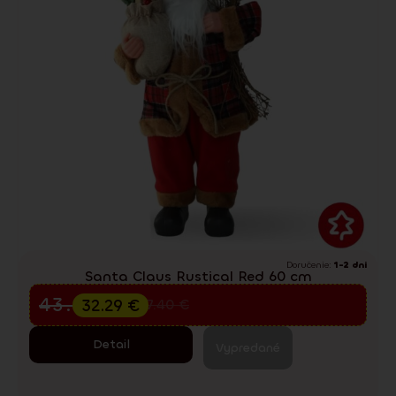
Doručenie:
1-2 dni
Santa Claus Rustical Red 60 cm
Predvianočný výpredaj
43.05
€
32.29
€
57.40
€
Detail
Vypredané