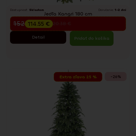
Dostupnosť:
Skladom
Doručenie:
1-2 dni
Jedľa Kangri 180 cm
Predvianočný výpredaj
152.73
€
114.55
€
220.38
€
Detail
Pridať do košíka
-26%
Extra zľava 25 %