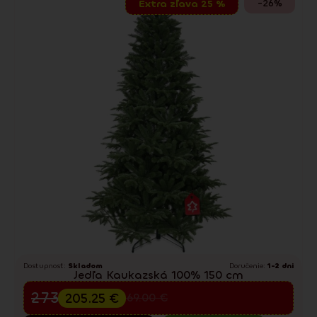
-26%
Extra zľava 25 %
Dostupnosť:
Skladom
Doručenie:
1-2 dni
Jedľa Kaukazská 100% 150 cm
Predvianočný výpredaj
273.67
€
205.25
€
369.00
€