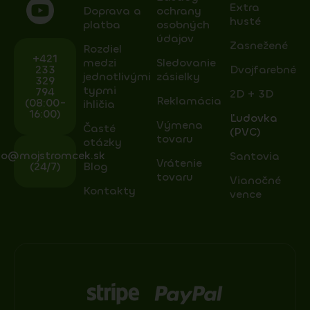
Extra
Doprava a
ochrany
husté
platba
osobných
údajov
Zasnežené
Rozdiel
+421
medzi
Sledovanie
233
Dvojfarebné
jednotlivými
zásielky
329
typmi
794
2D + 3D
Reklamácia
(08:00-
ihličia
16:00)
Ľudovka
Výmena
Časté
(PVC)
tovaru
otázky
fo@mojstromcek.sk
Santovia
Vrátenie
(24/7)
Blog
tovaru
Vianočné
Kontakty
vence