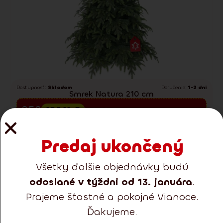
Dostupnosť:
Skladom
Doručenie:
1-2 dni
Smrek Natura 210 cm
Predvianočný výpredaj
252.15
€
189.11
€
340.30
€
Detail
Pridať do košíka
Predaj ukončený
Všetky ďalšie objednávky budú
odoslané v týždni od 13. januára
.
Prajeme šťastné a pokojné Vianoce.
-32%
Extra zľava 25 %
Ďakujeme.