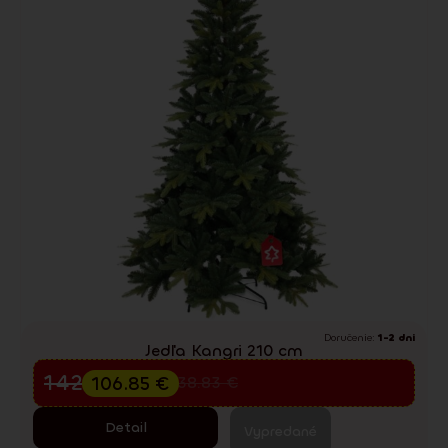
Doručenie:
1-2 dni
Jedľa Kangri 210 cm
Predvianočný výpredaj
142.47
€
106.85
€
238.83
€
Detail
Vypredané