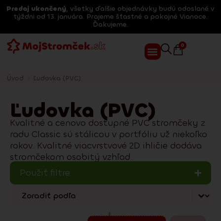
Predaj ukončený
, všetky ďalšie objednávky budú odoslané v
týždni od 13. januára. Prajeme šťastné a pokojné Vianoce.
Ďakujeme.
0
Úvod
>
Ľudovka (PVC)
Ľudovka (PVC)
Kvalitné a cenovo dostupné PVC stromčeky z
radu Classic sú stálicou v portfóliu už niekoľko
rokov. Kvalitné viacvrstvové 2D ihličie dodáva
stromčekom osobitý vzhľad.
Použiť filtre
Sort content
Třídění sk