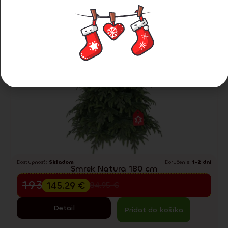
Dostupnosť:
Skladom
Doručenie:
1-2 dni
Smrek Natura 180 cm
Predvianočný výpredaj
193.72
€
145.29
€
284.95
€
Detail
Pridať do košíka