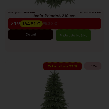
Dostupnosť:
Skladom
Doručenie:
1-2 dni
Jedľa Prírodná 210 cm
Predvianočný výpredaj
219.35
€
164.51
€
295.20
€
Detail
Pridať do košíka
-37%
Extra zľava 25 %