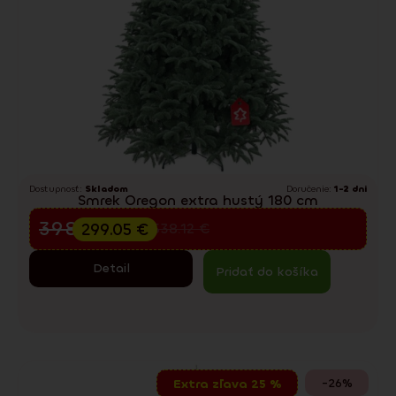
Dostupnosť:
Skladom
Doručenie:
1-2 dni
Smrek Oregon extra hustý 180 cm
Predvianočný výpredaj
398.73
€
299.05
€
538.12
€
Detail
Pridať do košíka
-26%
Extra zľava 25 %