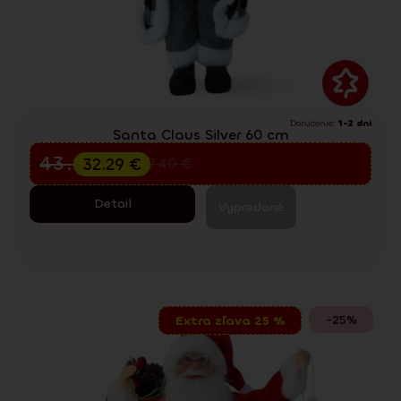
Doručenie:
1-2 dni
Santa Claus Silver 60 cm
Predvianočný výpredaj
43.05
€
32.29
€
57.40
€
Detail
Vypredané
-25%
Extra zľava 25 %