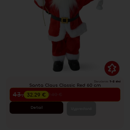
Doručenie:
1-2 dni
Santa Claus Classic Red 60 cm
Predvianočný výpredaj
43.05
€
32.29
€
57.40
€
Detail
Vypredané