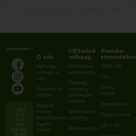
Užitočné
Ponuka
O nás
odkazy
stromčeko
Výhody
Obchodné
100% 3D
nákupu u
podmienky
LED
nás
Zásady
Extra
Doprava a
ochrany
husté
platba
osobných
údajov
Zasnežené
Rozdiel
+421
medzi
Sledovanie
233
Dvojfarebné
jednotlivými
zásielky
329
typmi
794
2D + 3D
Reklamácia
(08:00-
ihličia
16:00)
Ľudovka