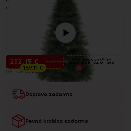
dlhodobo patrí medzi naše bestsellery.
Predvianočný výpredaj
252.15
€
Extra zľava končí za:
340.30
€
00
d
09
h
24
m
30
s
189.11
€
Nie je na sklade
Doprava zadarmo
Pevná krabica zadarmo