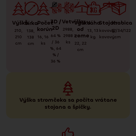
3D /
Vetvičky
Váha
Krabica
Stojan
Výška
Počet
Výška
Šírka
2D
korún
od
2988
,
13
,
13
37/34/122
kovový
,
210
,
138
,
zeme
64 %
2988
kg
cm
kovový
210
16
,
16
138
/ 36
ks
cm
ks
22
,
22
cm
%
,
64
cm
% /
36 %
Výška stromčeka sa počíta vrátane
stojana a špičky.