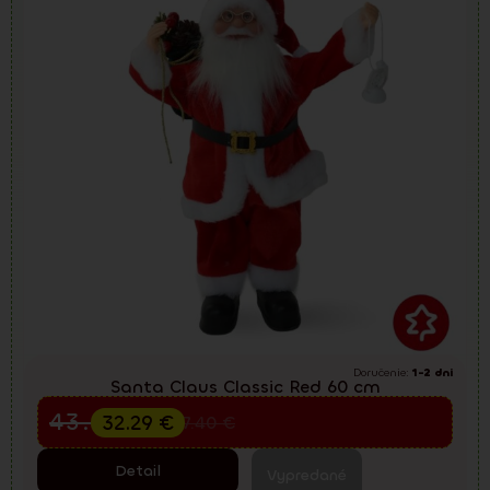
Doručenie:
1-2 dni
Santa Claus Classic Red 60 cm
Predvianočný výpredaj
43.05
€
32.29
€
57.40
€
Detail
Vypredané