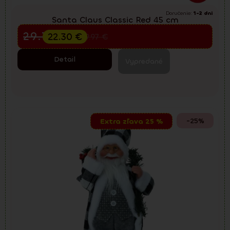
Doručenie:
1-2 dni
Santa Claus Classic Red 45 cm
Predvianočný výpredaj
29.73
€
22.30
€
39.97
€
Detail
Vypredané
-25%
Extra zľava 25 %