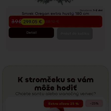
Doručenie:
1-2 dni
Smrek Oregon extra hustý 180 cm
Predvianočný výpredaj
398.73
€
299.05
€
538.12
€
Detail
Pridať do košíka
K stromčeku sa vám
môže hodiť
Chcete santu alebo vianočný veniec?
-25%
Extra zľava 25 %