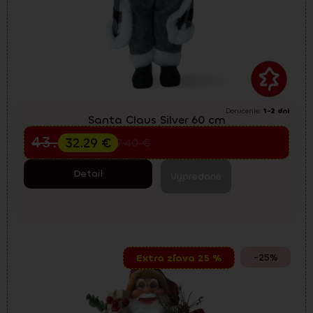
Doručenie:
1-2 dni
Santa Claus Silver 60 cm
Predvianočný výpredaj
43.05
€
32.29
€
57.40
€
Detail
Vypredané
-25%
Extra zľava 25 %