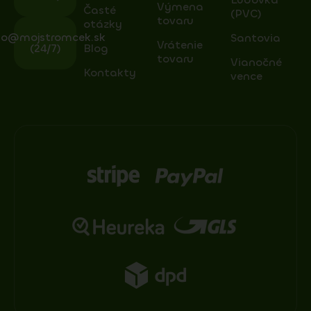
Výmena
Časté
(PVC)
tovaru
otázky
fo@mojstromcek.sk
Santovia
Vrátenie
(24/7)
Blog
tovaru
Vianočné
Kontakty
vence