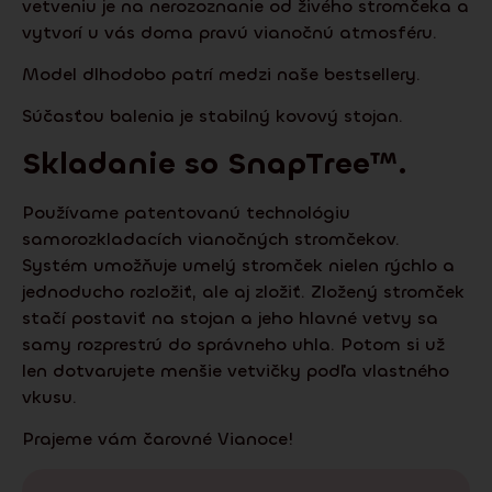
vetveniu je na nerozoznanie od živého stromčeka a
vytvorí u vás doma pravú vianočnú atmosféru.
Model dlhodobo patrí medzi naše bestsellery.
Súčasťou balenia je stabilný kovový stojan.
Skladanie so
SnapTree
™.
Používame patentovanú technológiu
samorozkladacích vianočných stromčekov.
Systém umožňuje umelý stromček nielen rýchlo a
jednoducho rozložiť, ale aj zložiť. Zložený stromček
stačí postaviť na stojan a jeho hlavné vetvy sa
samy rozprestrú do správneho uhla. Potom si už
len dotvarujete menšie vetvičky podľa vlastného
vkusu.
Prajeme vám čarovné Vianoce!