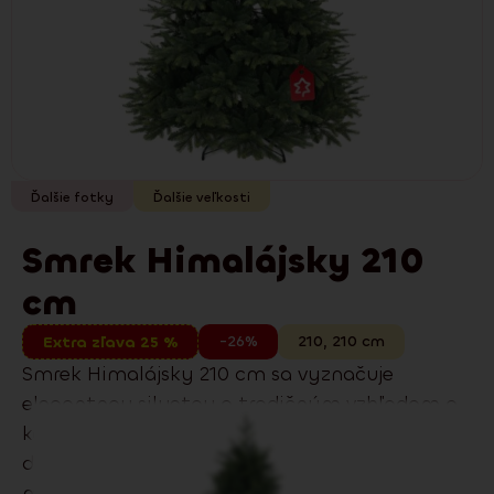
Ďalšie fotky
Ďalšie veľkosti
Smrek Himalájsky 210
cm
-26%
210
,
210
cm
Extra zľava 25 %
Smrek Himalájsky 210 cm sa vyznačuje
elegantnou siluetou a tradičným vzhľadom a
kombináciou 3D PE a 2D PVC ihličia s
dvojfarebným efektom. Skvelo sa hodí do
moderných aj tradičných interiérov. Model