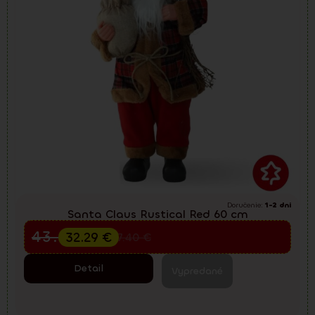
Doručenie:
1-2 dni
Santa Claus Rustical Red 60 cm
Predvianočný výpredaj
43.05
€
32.29
€
57.40
€
Detail
Vypredané