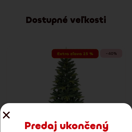
Dostupné veľkosti
-40%
Extra zľava 25 %
Predaj ukončený