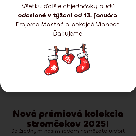
Všetky ďalšie objednávky budú
odoslané v týždni od 13. januára
.
Prajeme šťastné a pokojné Vianoce.
Ďakujeme.
Doručenie:
1-2 dni
Jedľa Kangri 210 cm
Predvianočný výpredaj
142.47
€
106.85
€
238.83
€
Detail
Vypredané
Nová prémiová kolekcia
stromčekov 2025!
So žiadnym naším radom nemôžete urobiť