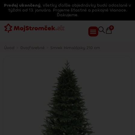
Predaj ukončený
, všetky ďalšie objednávky budú odoslané v
týždni od 13. januára. Prajeme šťastné a pokojné Vianoce.
Ďakujeme.
0
Úvod
>
Dvojfarebné
>
Smrek Himalájsky 210 cm