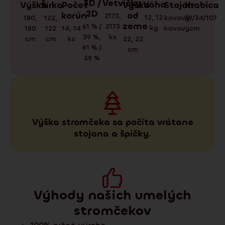
3D /
Vetvičky
Váha
Krabica
Stojan
Výška
Počet
Výška
Šírka
2D
korún
od
2173
,
12
,
12
39/34/107
kovový
,
180
,
122
,
zeme
61 % /
2173
kg
cm
kovový
180
14
,
14
122
39 %
,
ks
cm
ks
22
,
22
cm
61 % /
cm
39 %
Výška stromčeka sa počíta vrátane
stojana a špičky.
Výhody našich umelých
stromčekov