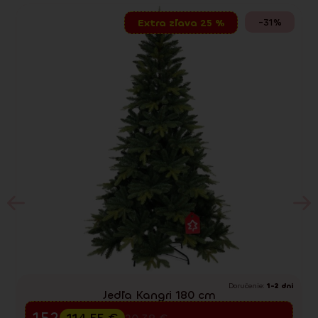
-31%
Extra zľava 25 %
Doručenie:
1-2 dni
Jedľa Kangri 180 cm
Predvianočný výpredaj
152.73
€