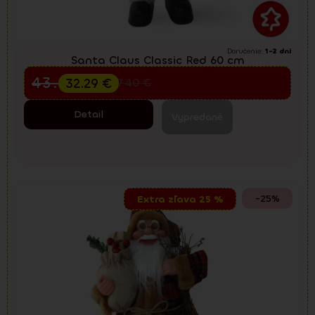
Doručenie:
1-2 dni
Santa Claus Classic Red 60 cm
Predvianočný výpredaj
43.05
€
32.29
€
57.40
€
Detail
Vypredané
-25%
Extra zľava 25 %