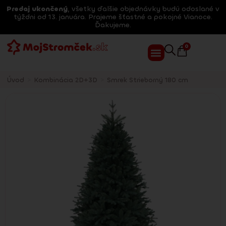
Predaj ukončený
, všetky ďalšie objednávky budú odoslané v
týždni od 13. januára. Prajeme šťastné a pokojné Vianoce.
Ďakujeme.
0
Úvod
>
Kombinácia 2D+3D
>
Smrek Strieborný 180 cm