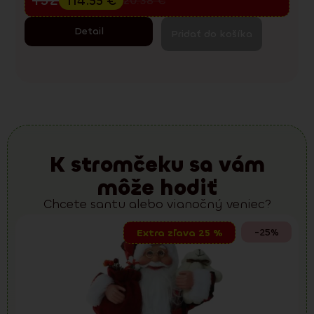
114.55
€
220.38
€
Detail
Pridať do košíka
K stromčeku sa vám
môže hodiť
Chcete santu alebo vianočný veniec?
-25%
Extra zľava 25 %