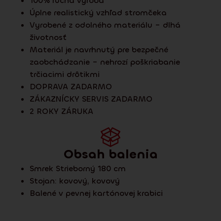
100% ručná výroba
Úplne realistický vzhľad stromčeka
Vyrobené z odolného materiálu – dlhá
životnosť
Materiál je navrhnutý pre bezpečné
zaobchádzanie – nehrozí poškriabanie
trčiacimi drôtikmi
DOPRAVA ZADARMO
ZÁKAZNÍCKY SERVIS ZADARMO
2 ROKY ZÁRUKA
Obsah balenia
Smrek Strieborný 180 cm
Stojan:
kovový
,
kovový
Balené v pevnej kartónovej krabici