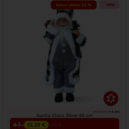
-25%
Extra zľava 25 %
Doručenie:
1-2 dni
Santa Claus Silver 60 cm
Predvianočný výpredaj
43.05
€
32.29
€
57.40
€