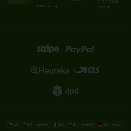
Vianočné
Kontakty
vence
CZ
SK
HU
RO
SL
HR
DE
AT