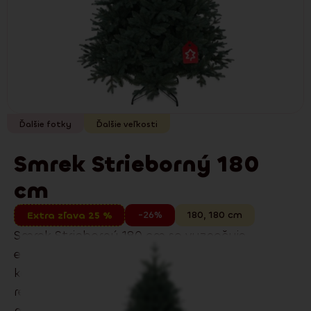
Ďalšie fotky
Ďalšie veľkosti
Smrek Strieborný 180
cm
-26%
180
,
180
cm
Extra zľava 25 %
Smrek Strieborný 180 cm sa vyznačuje
elegantnou siluetou a tradičným vzhľadom a
kombináciou 3D PE a 2D PVC ihličia pre
realistický vzhľad. Skvelo sa hodí do
moderných aj tradičných interiérov.