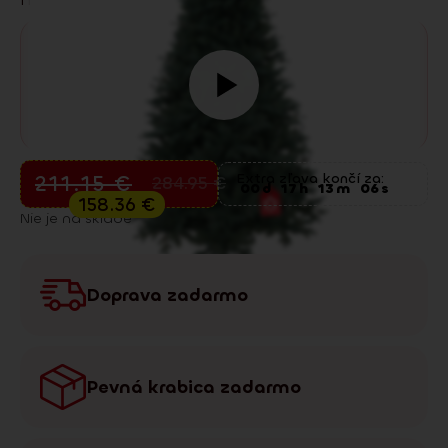
Predvianočný výpredaj
211.15
€
Extra zľava končí za:
284.95
€
00
d
17
h
13
m
05
s
158.36
€
Nie je na sklade
Doprava zadarmo
Pevná krabica zadarmo