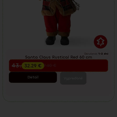
Doručenie:
1-2 dni
Santa Claus Rustical Red 60 cm
Predvianočný výpredaj
43.05
€
32.29
€
57.40
€
Detail
Vypredané