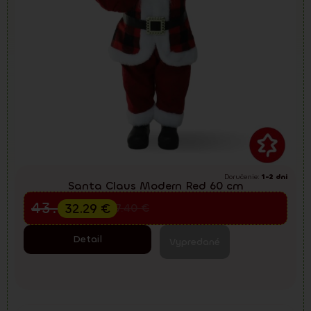
Doručenie:
1-2 dni
Santa Claus Modern Red 60 cm
Predvianočný výpredaj
43.05
€
32.29
€
57.40
€
Detail
Vypredané