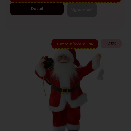
Detail
Vypredané
-25%
Extra zľava 25 %