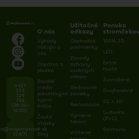
Užitočné
Ponuka
O nás
odkazy
stromčeko
Výhody
Obchodné
100% 3D
nákupu u
podmienky
LED
nás
Zásady
Extra
Doprava a
ochrany
husté
platba
osobných
údajov
Zasnežené
Rozdiel
+421
medzi
Sledovanie
233
Dvojfarebné
jednotlivými
zásielky
329
typmi
794
2D + 3D
Reklamácia
(08:00-
ihličia
16:00)
Ľudovka
Výmena
Časté
(PVC)
tovaru
otázky
fo@mojstromcek.sk
Santovia
Vrátenie
(24/7)
Blog
tovaru