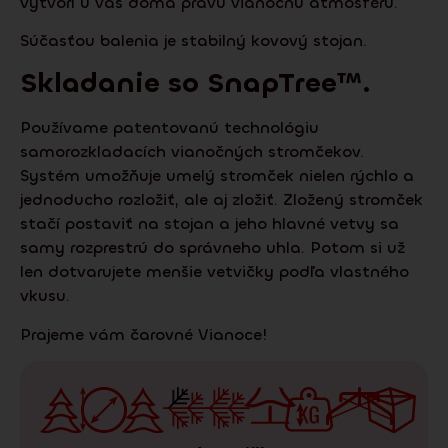
vytvorí u vás doma pravú vianočnú atmosféru.
Súčasťou balenia je stabilný kovový stojan.
Skladanie so
SnapTree
™.
Používame patentovanú technológiu
samorozkladacích vianočných stromčekov.
Systém umožňuje umelý stromček nielen rýchlo a
jednoducho rozložiť, ale aj zložiť. Zložený stromček
stačí postaviť na stojan a jeho hlavné vetvy sa
samy rozprestrú do správneho uhla. Potom si už
len dotvarujete menšie vetvičky podľa vlastného
vkusu.
Prajeme vám čarovné Vianoce!