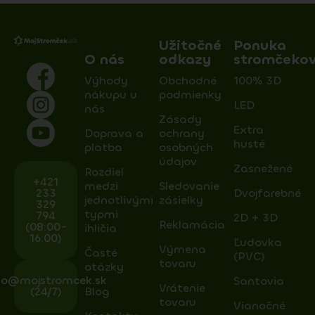
Užitočné
Ponuka
O nás
odkazy
stromčeko
Výhody
Obchodné
100% 3D
nákupu u
podmienky
LED
nás
Zásady
Extra
Doprava a
ochrany
husté
platba
osobných
údajov
Zasnežené
Rozdiel
+421
medzi
Sledovanie
233
Dvojfarebné
jednotlivými
zásielky
329
typmi
794
2D + 3D
Reklamácia
(08:00-
ihličia
16:00)
Ľudovka
Výmena
Časté
(PVC)
tovaru
otázky
fo@mojstromcek.sk
Santovia
Vrátenie
(24/7)
Blog
tovaru
Vianočné