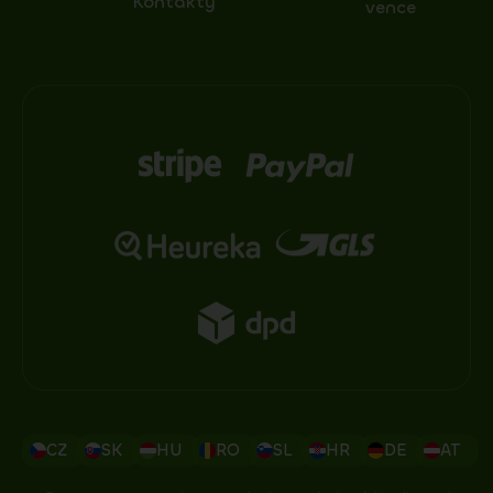
Kontakty
vence
CZ
SK
HU
RO
SL
HR
DE
AT