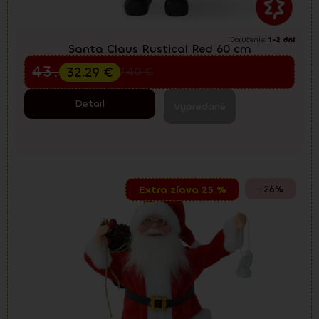
Doručenie:
1-2 dni
Santa Claus Rustical Red 60 cm
Predvianočný výpredaj
43.05
€
32.29
€
57.40
€
Detail
Vypredané
-26%
Extra zľava 25 %