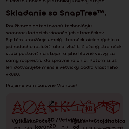
Súčasťou balenia je stabilný kovový stojan.
Skladanie so
SnapTree
™.
Používame patentovanú technológiu
samorozkladacích vianočných stromčekov.
Systém umožňuje umelý stromček nielen rýchlo a
jednoducho rozložiť, ale aj zložiť. Zložený stromček
stačí postaviť na stojan a jeho hlavné vetvy sa
samy rozprestrú do správneho uhla. Potom si už
len dotvarujete menšie vetvičky podľa vlastného
vkusu.
Prajeme vám čarovné Vianoce!
3D /
Vetvičky
Váha
Krabica
Stojan
Výška
Počet
Výška
Šírka
2D
korún
od
750
10
,
10
29/25/117
kovový
,
210
,
140
,