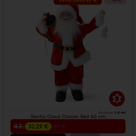
Extra zľava 25 %
Doručenie:
1-2 dni
Santa Claus Classic Red 60 cm
Predvianočný výpredaj
43.05
€
32.29
€
57.40
€