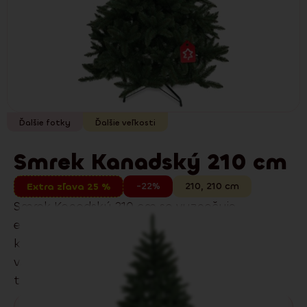
Ďalšie fotky
Ďalšie veľkosti
Smrek Kanadský 210 cm
-22%
210
,
210
cm
Extra zľava 25 %
Smrek Kanadský 210 cm sa vyznačuje
elegantnou siluetou a tradičným vzhľadom a
kvalitným PVC ihličím s prirodzeným
vzhľadom. Skvelo sa hodí do moderných aj
tradičných interiérov.