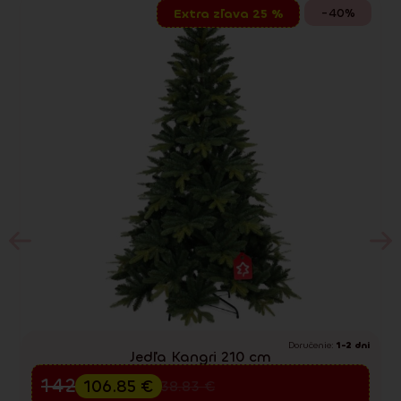
-40%
Extra zľava 25 %
Doručenie:
1-2 dni
Jedľa Kangri 210 cm
Predvianočný výpredaj
142.47
€
106.85
€
238.83
€