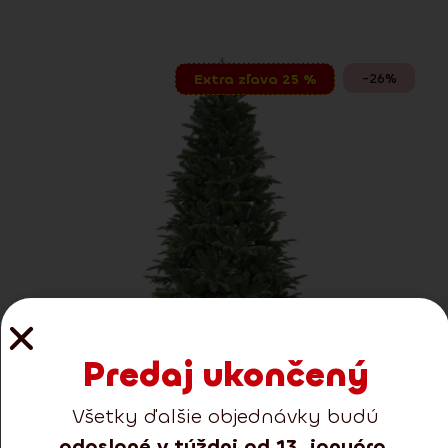
-26%
Extra zľava 25 %
Predaj ukončený
Všetky ďalšie objednávky budú
odoslané v týždni od 13. januára
.