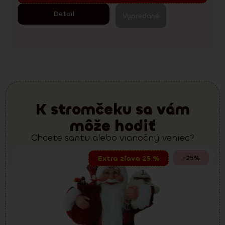
Detail
Vypredané
K stromčeku sa vám
môže hodiť
Chcete santu alebo vianočný veniec?
-25%
Extra zľava 25 %