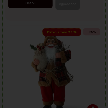
Detail
Vypredané
-25%
Extra zľava 25 %