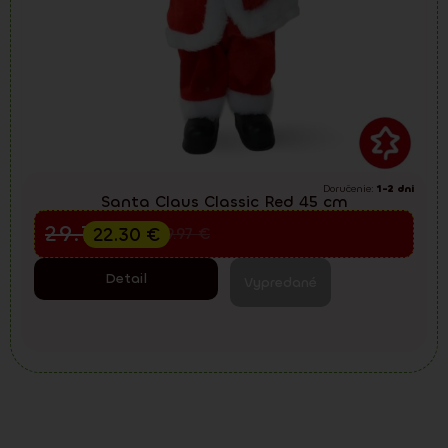
Doručenie:
1-2 dni
Santa Claus Classic Red 45 cm
Predvianočný výpredaj
29.73
€
22.30
€
39.97
€
Detail
Vypredané