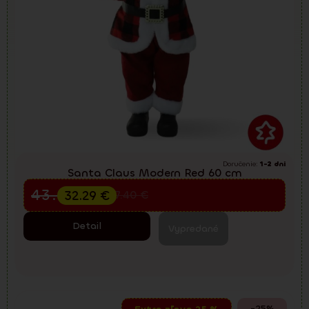
Doručenie:
1-2 dni
Santa Claus Modern Red 60 cm
Predvianočný výpredaj
43.05
€
32.29
€
57.40
€
Detail
Vypredané
-25%