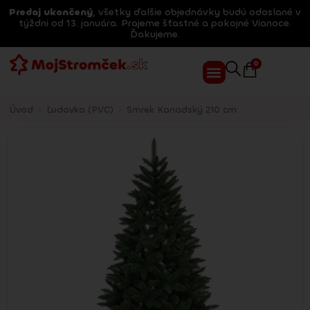
Predaj ukončený
, všetky ďalšie objednávky budú odoslané v
týždni od 13. januára. Prajeme šťastné a pokojné Vianoce.
Ďakujeme.
0
Úvod
>
Ľudovka (PVC)
>
Smrek Kanadský 210 cm