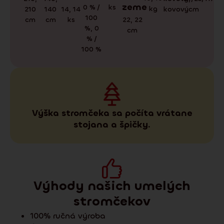
zeme
0 % /
ks
kg
cm
kovový
210
14
,
14
140
100
cm
ks
22
,
22
cm
%
,
0
cm
% /
100 %
Výška stromčeka sa počíta vrátane
stojana a špičky.
Výhody našich umelých
stromčekov
100% ručná výroba