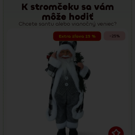
K stromčeku sa vám
môže hodiť
Chcete santu alebo vianočný veniec?
-25%
Extra zľava 25 %