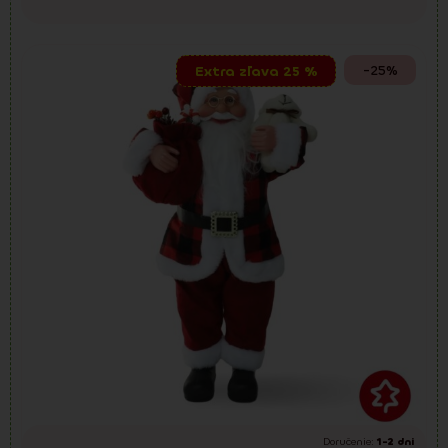
-25%
Extra zľava 25 %
Doručenie:
1-2 dni