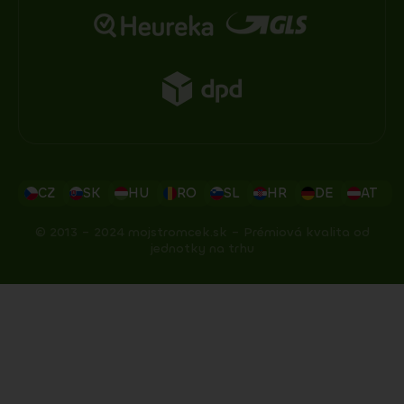
CZ
SK
HU
RO
SL
HR
DE
AT
© 2013 – 2024 mojstromcek.sk – Prémiová kvalita od
jednotky na trhu