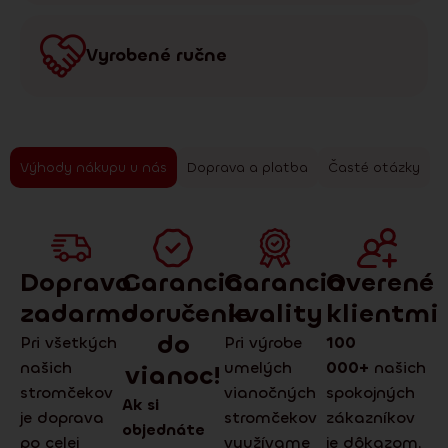
Vyrobené ručne
Výhody nákupu u nás
Doprava a platba
Časté otázky
Doprava
Garancia
Garancia
Overené
zadarmo
doručenie
kvality
klientmi
do
Pri všetkých
Pri výrobe
100
našich
umelých
000+
našich
vianoc!
stromčekov
vianočných
spokojných
Ak si
je doprava
stromčekov
zákazníkov
objednáte
po celej
využívame
je dôkazom,