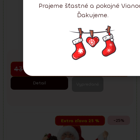
Prajeme šťastné a pokojné Viano
Ďakujeme.
Doručenie:
1-2 dni
Santa Claus Rustical Red 60 cm
Predvianočný výpredaj
43.05
€
32.29
€
57.40
€
Detail
Vypredané
-25%
Extra zľava 25 %