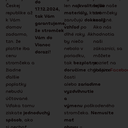
do
Českej
len
najkvalitnejšie
že sú naše
17.12.2024,
republike až
materiály,
ktoré
stromčeky
tak Vám
k Vám
zaručujú
dokonalý
kvalitné.
garantujeme,
domov
vzhľad
po
Ako nás
že stromček
zadarmo,
dlhé roky. Ak
hodnotia
Vám do
tzn. že
by niečo
naši
Vianoc
platíte iba
nebolo v
zákazníci, sa
dorazí!
cenu
poriadku,
môžete
stromčeka a
tak
bezplatne
pozrieť na
žiadne
doručíme
chýbajúce
našom
Facebo
ďalšie
časti
poplatky
alebo
zariadime
nebudú
vyzdvihnutie
účtované.
a
Vďaka tomu
výmenu
poškodeného
získate
jednoduchý
stromčeka.
Nemusíte
spôsob
, ako
mať
si nechať
obavy
–