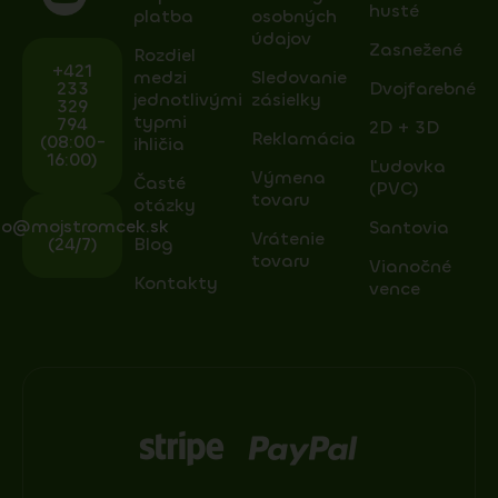
husté
platba
osobných
údajov
Zasnežené
Rozdiel
+421
medzi
Sledovanie
233
Dvojfarebné
jednotlivými
zásielky
329
typmi
794
2D + 3D
Reklamácia
(08:00-
ihličia
16:00)
Ľudovka
Výmena
Časté
(PVC)
tovaru
otázky
fo@mojstromcek.sk
Santovia
Vrátenie
(24/7)
Blog
tovaru
Vianočné
Kontakty
vence