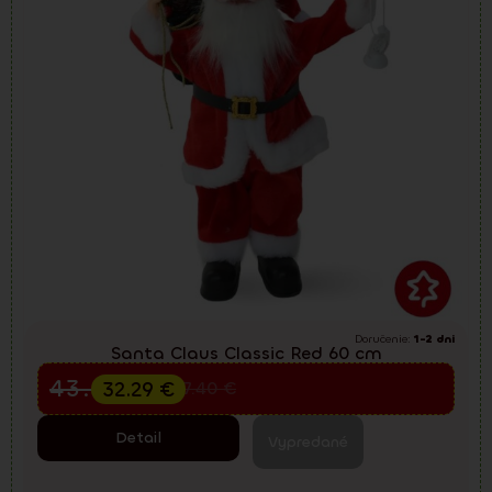
Doručenie:
1-2 dni
Santa Claus Classic Red 60 cm
Predvianočný výpredaj
43.05
€
32.29
€
57.40
€
Detail
Vypredané