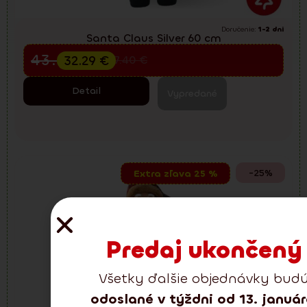
Doručenie:
1-2 dni
Santa Claus Silver 60 cm
Predvianočný výpredaj
43.05
€
32.29
€
57.40
€
Detail
Vypredané
-25%
Extra zľava 25 %
Predaj ukončený
Všetky ďalšie objednávky bud
odoslané v týždni od 13. januá