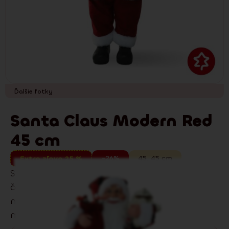
Ďalšie fotky
Santa Claus Modern Red
45 cm
-26%
45
,
45
cm
Extra zľava 25 %
Santa Claus Modern Red 45 cm v klasickej
červenej dodá vášmu domovu hravú vianočnú
náladu. Detailné spracovanie a príjemné
materiály z neho robia obľúbenú dekoráciu.