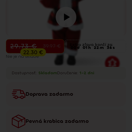
Predvianočný výpredaj
29.73
€
Extra zľava končí za:
39.97
€
00
d
01
h
22
m
35
s
22.30
€
Nie je na sklade
Dostupnosť:
Skladom
Doručenie:
1-2 dni
Doprava zadarmo
Pevná krabica zadarmo