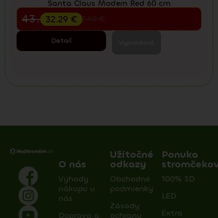
Santa Claus Modern Red 60 cm
Predvianočný výpredaj
43.05
€
32.29
€
57.40
€
Detail
Vypredané
Užitočné
Ponuka
O nás
odkazy
stromčeko
Výhody
Obchodné
100% 3D
nákupu u
podmienky
LED
nás
Zásady
Extra
Doprava a
ochrany