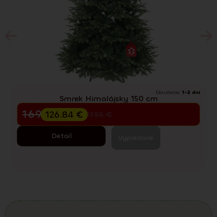
Doručenie:
1-2 dni
Smrek Himalájsky 150 cm
Predvianočný výpredaj
169.12
€
126.84
€
227.55
€
Detail
Vypredané