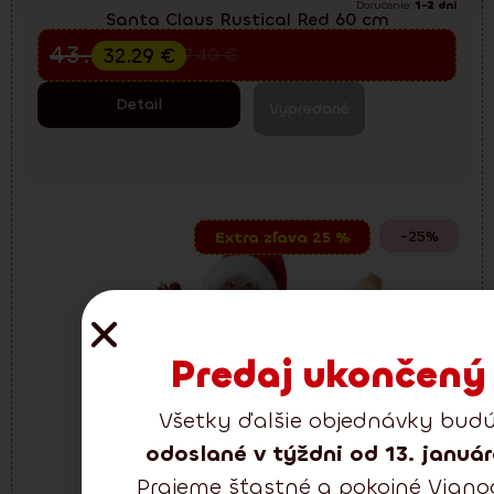
Doručenie:
1-2 dni
Santa Claus Rustical Red 60 cm
Predvianočný výpredaj
43.05
€
32.29
€
57.40
€
Detail
Vypredané
-25%
Extra zľava 25 %
Predaj ukončený
Všetky ďalšie objednávky bud
odoslané v týždni od 13. januá
Prajeme šťastné a pokojné Viano