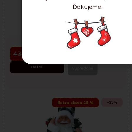
Ďakujeme.
Doručenie:
1-2 dni
Santa Claus Classic Red 60 cm
Predvianočný výpredaj
43.05
€
32.29
€
57.40
€
Detail
Vypredané
-25%
Extra zľava 25 %