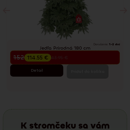
Doručenie:
1-2 dni
Jedľa Prírodná 180 cm
Predvianočný výpredaj
152.73
€
114.55
€
243.95
€
Detail
Pridať do košíka
K stromčeku sa vám