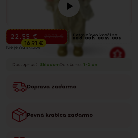
Predvianočný výpredaj
22.55
€
Extra zľava končí za:
29.73
€
00
d
00
h
00
m
00
s
16.91
€
Nie je na sklade
Dostupnosť:
Skladom
Doručenie:
1-2 dni
Doprava zadarmo
Pevná krabica zadarmo