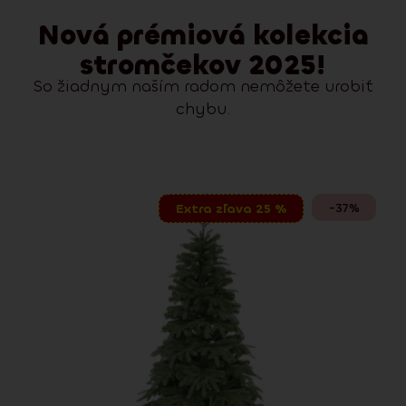
Nová prémiová kolekcia
stromčekov 2025!
So žiadnym naším radom nemôžete urobiť
chybu.
-37%
Extra zľava 25 %