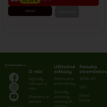
43.05
€
32.29
€
57.40
€
Detail
Vypredané
Užitočné
Ponuka
O nás
odkazy
stromčeko
Výhody
Obchodné
100% 3D
nákupu u
podmienky
LED
nás
Zásady
Extra
Doprava a
ochrany
husté
platba
osobných
údajov