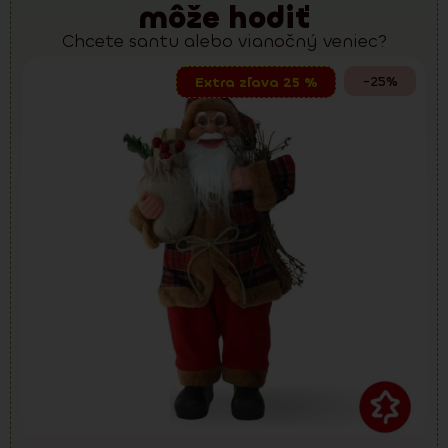
môže hodiť
Chcete santu alebo vianočný veniec?
-25%
Extra zľava 25 %