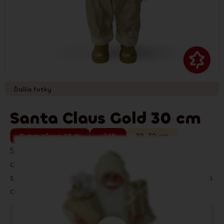
Ďalšie fotky
Santa Claus Gold 30 cm
-24%
30
,
30
cm
Extra zľava 25 %
Santa Claus Gold 30 cm v zlatej dodá vášmu
domovu hravú vianočnú náladu. Detailné
spracovanie a príjemné materiály z neho robia
obľúbenú dekoráciu.