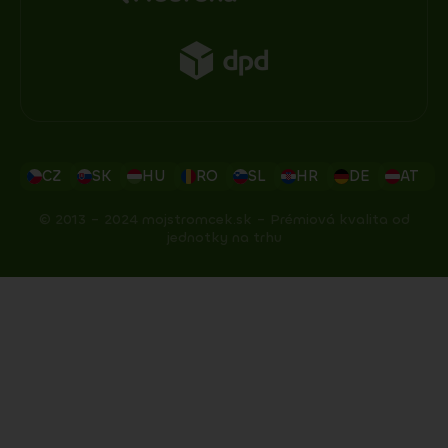
CZ
SK
HU
RO
SL
HR
DE
AT
© 2013 – 2024 mojstromcek.sk – Prémiová kvalita od
jednotky na trhu