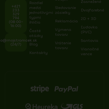
Zasnežené
Rozdiel
+421
medzi
Sledovanie
233
Dvojfarebné
jednotlivými
zásielky
329
typmi
794
2D + 3D
Reklamácia
(08:00-
ihličia
16:00)
Ľudovka
Výmena
Časté
(PVC)
tovaru
otázky
fo@mojstromcek.sk
Santovia
Vrátenie
(24/7)
Blog
tovaru
Vianočné
Kontakty
vence