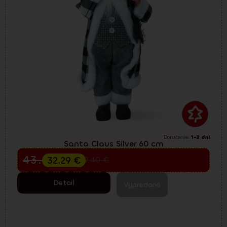
Doručenie:
1-2 dni
Santa Claus Silver 60 cm
Predvianočný výpredaj
43.05
€
32.29
€
57.40
€
Detail
Vypredané