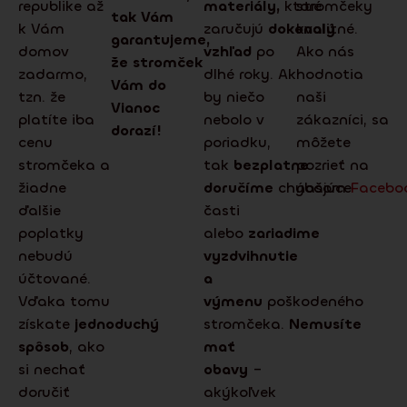
republike až
materiály,
ktoré
stromčeky
tak Vám
k Vám
zaručujú
dokonalý
kvalitné.
garantujeme,
domov
vzhľad
po
Ako nás
že stromček
zadarmo,
dlhé roky. Ak
hodnotia
Vám do
tzn. že
by niečo
naši
Vianoc
platíte iba
nebolo v
zákazníci, sa
dorazí!
cenu
poriadku,
môžete
stromčeka a
tak
bezplatne
pozrieť na
žiadne
doručíme
chýbajúce
našom
Facebo
ďalšie
časti
poplatky
alebo
zariadime
nebudú
vyzdvihnutie
účtované.
a
Vďaka tomu
výmenu
poškodeného
získate
jednoduchý
stromčeka.
Nemusíte
spôsob
, ako
mať
si nechať
obavy
–
doručiť
akýkoľvek