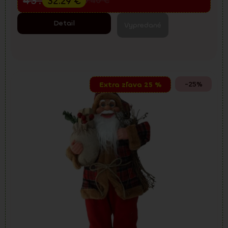
43.05
€
32.29
€
57.40
€
Detail
Vypredané
-25%
Extra zľava 25 %