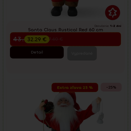
Doručenie:
1-2 dni
Santa Claus Rustical Red 60 cm
Predvianočný výpredaj
43.05
€
32.29
€
57.40
€
Detail
Vypredané
-25%
Extra zľava 25 %