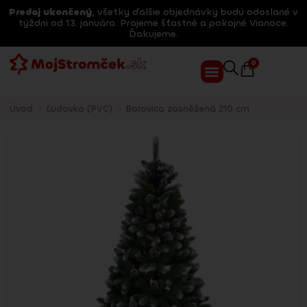
Predaj ukončený
, všetky ďalšie objednávky budú odoslané v
týždni od 13. januára. Prajeme šťastné a pokojné Vianoce.
Ďakujeme.
0
Úvod
>
Ľudovka (PVC)
>
Borovica zasněžená 210 cm