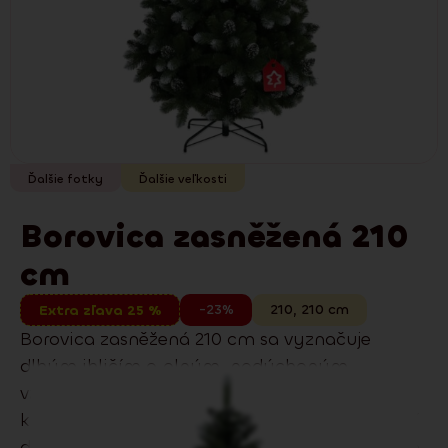
Ďalšie fotky
Ďalšie veľkosti
Borovica zasněžená 210
cm
-23%
210
,
210
cm
Extra zľava 25 %
Borovica zasněžená 210 cm sa vyznačuje
dlhým ihličím a plným, nadýchaným
vzhľadom a jemným zasneženým efektom,
ktorý navodí zimnú atmosféru. Skvelo sa hodí
do moderných aj tradičných interiérov. Jemné