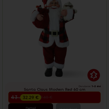
Doručenie:
1-2 dni
Santa Claus Modern Red 60 cm
Predvianočný výpredaj
43.05
€
32.29
€
57.40
€
Detail