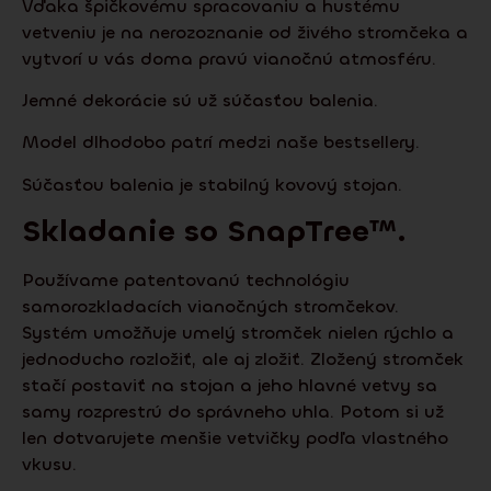
Vďaka špičkovému spracovaniu a hustému
vetveniu je na nerozoznanie od živého stromčeka a
vytvorí u vás doma pravú vianočnú atmosféru.
Jemné dekorácie sú už súčasťou balenia.
Model dlhodobo patrí medzi naše bestsellery.
Súčasťou balenia je stabilný kovový stojan.
Skladanie so
SnapTree
™.
Používame patentovanú technológiu
samorozkladacích vianočných stromčekov.
Systém umožňuje umelý stromček nielen rýchlo a
jednoducho rozložiť, ale aj zložiť. Zložený stromček
stačí postaviť na stojan a jeho hlavné vetvy sa
samy rozprestrú do správneho uhla. Potom si už
len dotvarujete menšie vetvičky podľa vlastného
vkusu.