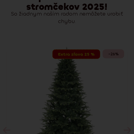
stromčekov 2025!
So žiadnym naším radom nemôžete urobiť
chybu.
-26%
Extra zľava 25 %