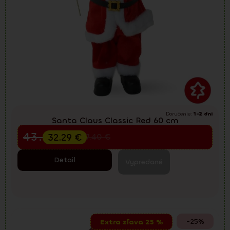
Doručenie:
1-2 dni
Santa Claus Classic Red 60 cm
Predvianočný výpredaj
43.05
€
32.29
€
57.40
€
Detail
Vypredané
-25%
Extra zľava 25 %