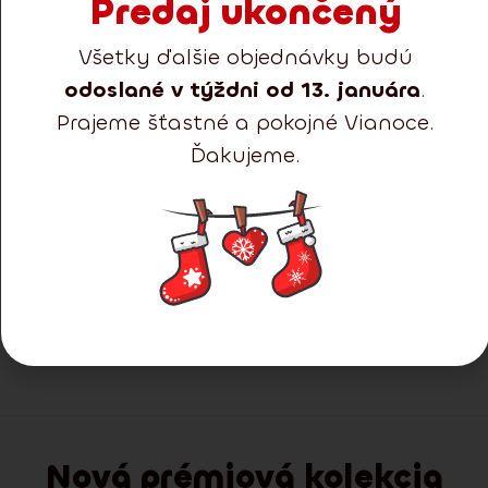
Predaj ukončený
Všetky ďalšie objednávky budú
odoslané v týždni od 13. januára
.
Prajeme šťastné a pokojné Vianoce.
Ďakujeme.
Doručenie:
1-2 dni
Smrek Natura 210 cm
Predvianočný výpredaj
252.15
€
189.11
€
340.30
€
Detail
Pridať do košíka
Nová prémiová kolekcia