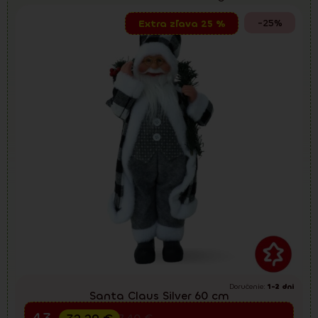
-25%
Extra zľava 25 %
Doručenie:
1-2 dni
Santa Claus Silver 60 cm
Predvianočný výpredaj