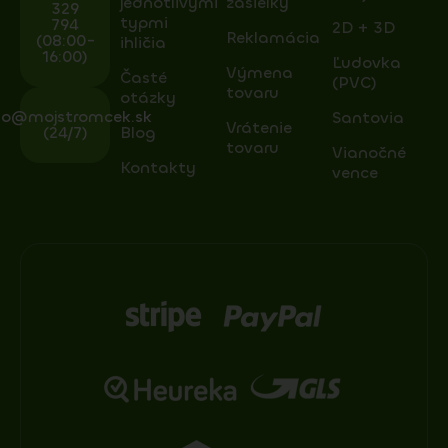
jednotlivými
zásielky
329
typmi
794
2D + 3D
Reklamácia
(08:00-
ihličia
16:00)
Ľudovka
Výmena
Časté
(PVC)
tovaru
otázky
fo@mojstromcek.sk
Santovia
Vrátenie
(24/7)
Blog
tovaru
Vianočné
Kontakty
vence