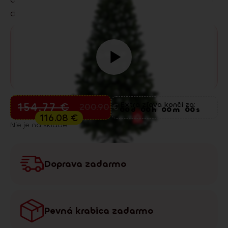
dekorácie sú už súčasťou balenia.
Predvianočný výpredaj
154.77
€
Extra zľava končí za:
200.90
€
00
d
00
h
00
m
00
s
116.08
€
Nie je na sklade
Doprava zadarmo
Pevná krabica zadarmo