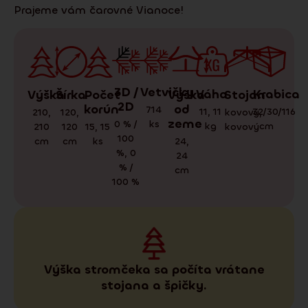
Prajeme vám čarovné Vianoce!
3D /
Vetvičky
Váha
Krabica
Stojan
Výška
Počet
Výška
Šírka
2D
korún
od
714
11
,
11
32/30/116
kovový
,
210
,
120
,
zeme
0 % /
ks
kg
cm
kovový
210
15
,
15
120
100
cm
ks
24
,
cm
%
,
0
24
% /
cm
100 %
Výška stromčeka sa počíta vrátane
stojana a špičky.