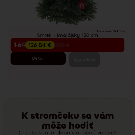
Doručenie:
1-2 dni
Smrek Himalájsky 150 cm
Predvianočný výpredaj
169.12
€
126.84
€
227.55
€
Detail
Vypredané
K stromčeku sa vám
môže hodiť
Chcete santu alebo vianočný veniec?